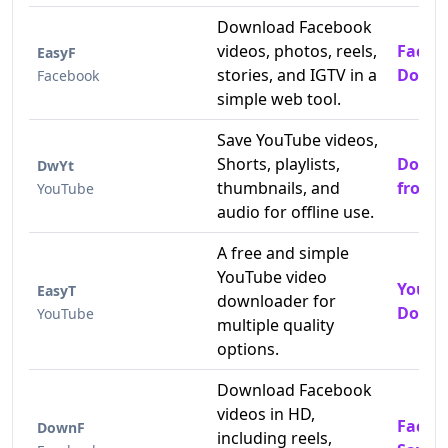
Download Facebook
videos, photos, reels,
Faceb
EasyF
stories, and IGTV in a
Downl
Facebook
simple web tool.
Save YouTube videos,
Shorts, playlists,
Downl
DwYt
thumbnails, and
from 
YouTube
audio for offline use.
A free and simple
YouTube video
YouTu
EasyT
downloader for
Downl
YouTube
multiple quality
options.
Download Facebook
videos in HD,
Faceb
DownF
including reels,