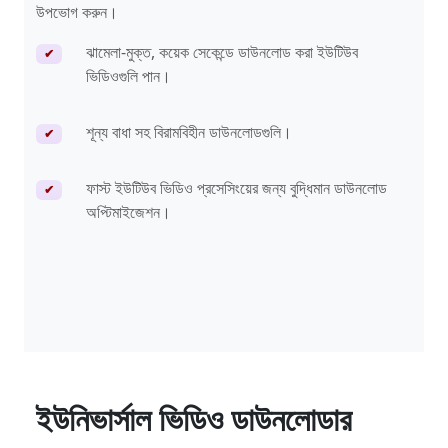
উপভোগ করুন।
ঝামেলা-মুক্ত, কয়েক সেকেন্ডে ডাউনলোড করা ইউটিউব
✔
ভিডিওগুলি পান।
শূন্য বাধা সহ বিরামবিহীন ডাউনলোডগুলি।
✔
ফাস্ট ইউটিউব ভিডিও প্রসেসিংয়ের জন্য বুদ্ধিমান ডাউনলোড
✔
অপ্টিমাইজেশন।
ইউনিভার্সাল ভিডিও ডাউনলোডার