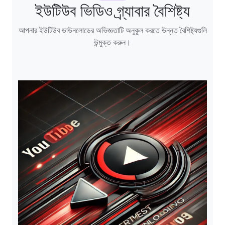
ইউটিউব ভিডিও গ্র্যাবার বৈশিষ্ট্য
আপনার ইউটিউব ডাউনলোডের অভিজ্ঞতাটি অনুকূল করতে উন্নত বৈশিষ্ট্যগুলি
উন্মুক্ত করুন।