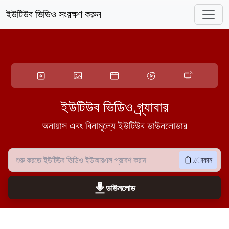
প্রধান বিষয়বস্তুতে এড়িয়ে যান
ইউটিউব ভিডিও সংরক্ষণ করুন
ইউটিউব ভিডিও গ্র্যাবার
অনায়াস এবং বিনামূল্যে ইউটিউব ডাউনলোডার
.োকান
ডাউনলোড