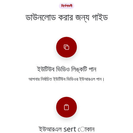
নির্দেশাবলী
ডাউনলোড করার জন্য গাইড
ইউটিউব ভিডিও লিঙ্কটি পান
আপনার নির্বাচিত ইউটিউব ভিডিওর ইউআরএল পান।
ইউআরএল sert োকান