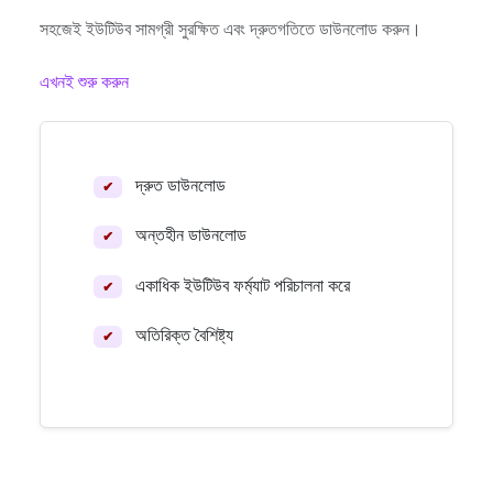
সহজেই ইউটিউব সামগ্রী সুরক্ষিত এবং দ্রুতগতিতে ডাউনলোড করুন।
এখনই শুরু করুন
দ্রুত ডাউনলোড
✔
অন্তহীন ডাউনলোড
✔
একাধিক ইউটিউব ফর্ম্যাট পরিচালনা করে
✔
অতিরিক্ত বৈশিষ্ট্য
✔