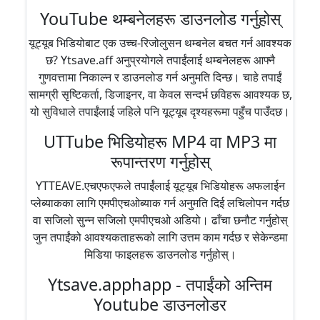
YouTube थम्बनेलहरू डाउनलोड गर्नुहोस्
यूट्यूब भिडियोबाट एक उच्च-रिजोलुसन थम्बनेल बचत गर्न आवश्यक
छ? Ytsave.aff अनुप्रयोगले तपाईंलाई थम्बनेलहरू आफ्नै
गुणवत्तामा निकाल्न र डाउनलोड गर्न अनुमति दिन्छ। चाहे तपाईं
सामग्री सृष्टिकर्ता, डिजाइनर, वा केवल सन्दर्भ छविहरू आवश्यक छ,
यो सुविधाले तपाईंलाई जहिले पनि यूट्यूब दृश्यहरूमा पहुँच पाउँदछ।
UTTube भिडियोहरू MP4 वा MP3 मा
रूपान्तरण गर्नुहोस्
YTTEAVE.एचएफएफले तपाईंलाई यूट्यूब भिडियोहरू अफलाईन
प्लेब्याकका लागि एमपीएचओब्याक गर्न अनुमति दिई लचिलोपन गर्दछ
वा सजिलो सुन्न सजिलो एमपीएचओ अडियो। ढाँचा छनौट गर्नुहोस्
जुन तपाईंको आवश्यकताहरूको लागि उत्तम काम गर्दछ र सेकेन्डमा
मिडिया फाइलहरू डाउनलोड गर्नुहोस्।
Ytsave.apphapp - तपाईंको अन्तिम
Youtube डाउनलोडर