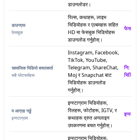
डाउनलोडर।
रिल्स, कथाहरू, लाइभ
भिडियोहरू र एल्बमहरू सहित
डाउनएफ
फेसबुक 
HD मा फेसबुक भिडियोहरू
फेसबुक
डाउनलोड गर्नुहोस्।
Instagram, Facebook,
TikTok, YouTube,
Telegram, ShareChat,
नि: शुल
सामाजिक भिडियो बचतकर्ता
Moj र Snapchat बाट
भिडियो 
सबै प्लेटफर्महरू
भिडियोहरू डाउनलोड
गर्नुहोस्।
इन्स्टाग्राम भिडियोहरू,
रिलहरू, फोटोहरू, IGTV, र
म आग्रह गर्छु
इन्स्टाग
कथाहरू द्रुत अनलाइन
इन्स्टाग्राम
उपकरणमा बचत गर्नुहोस्।
इन्स्टाग्राम भिडियोहरू,