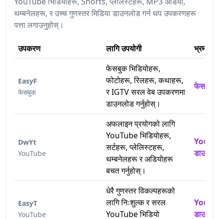
YouTube भिडियोहरू, Shorts, प्लेलिस्टहरू, MP3 अडियो,
थम्बनेलहरू, र उच्च गुणस्तर मिडिया डाउनलोड गर्न थप उपकरणहरू
पत्ता लगाउनुहोस्।
उपकरण
लागि उपयोगी
भ्रमण गर्
फेसबुक भिडियोहरू,
फोटोहरू, रिलहरू, कथाहरू,
EasyF
फेसबुक 
र IGTV सरल वेब उपकरणमा
फेसबुक
डाउनलोड गर्नुहोस्।
अफलाइन प्रयोगको लागि
YouTube भिडियोहरू,
YouTub
DwYt
सर्टहरू, प्लेलिस्टहरू,
डाउनलोड 
YouTube
थम्बनेलहरू र अडियोहरू
बचत गर्नुहोस्।
धेरै गुणस्तर विकल्पहरूको
लागि निःशुल्क र सरल
YouTub
EasyT
YouTube भिडियो
डाउनलो
YouTube