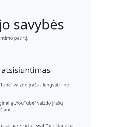
jo savybės
ntimo patirtį.
atsisiuntimas
uTube“ vaizdo įrašus lengvai ir be
ginalią „YouTube“ vaizdo įrašų
čiant.
i sąsaja, skirta „Swift“ ir sklandžiai