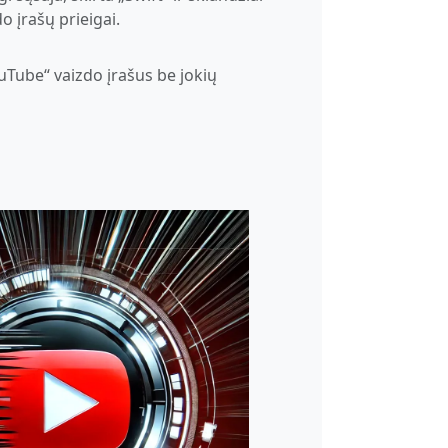
o įrašų prieigai.
ouTube“ vaizdo įrašus be jokių