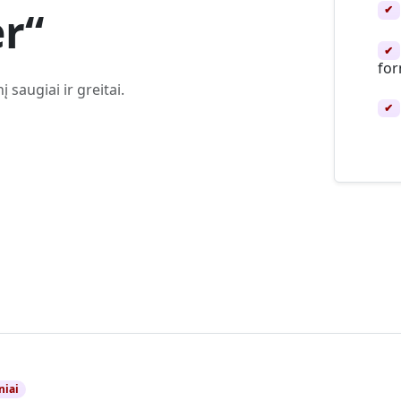
✔
r“
✔
fo
 saugiai ir greitai.
✔
niai