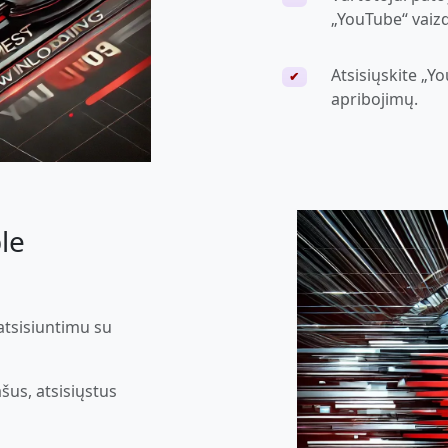
„YouTube“ vaizd
Atsisiųskite „Y
✔
apribojimų.
le
atsisiuntimu su
šus, atsisiųstus