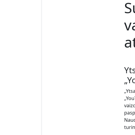
S
v
a
Yt
„Y
„Yts
„You
vaiz
pasp
Naud
turin