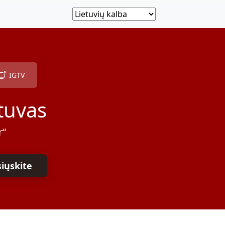
IGTV
tuvas
r“
siųskite