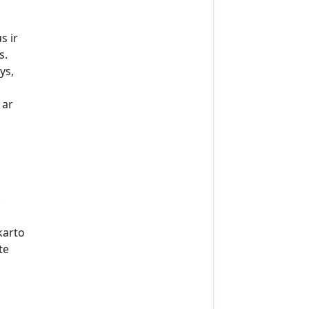
s ir
s.
ys,
 ar
.
karto
te