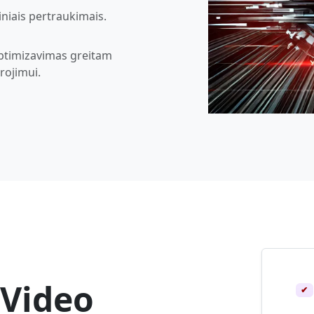
liniais pertraukimais.
optimizavimas greitam
rojimui.
 Video
✔