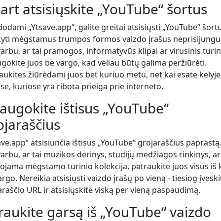
kart atsisiųskite „YouTube“ šortus
odami „Ytsave.app“, galite greitai atsisiųsti „YouTube“ šortu
ikyti mėgstamus trumpos formos vaizdo įrašus neprisijungu
arbu, ar tai pramogos, informatyvūs klipai ar virusinis turin
ugokite juos be vargo, kad vėliau būtų galima peržiūrėti.
ukitės žiūrėdami juos bet kuriuo metu, net kai esate kelyje
se, kuriose yra ribota prieiga prie interneto.
saugokite ištisus „YouTube“
ojaraščius
ave.app“ atsisiunčia ištisus „YouTube“ grojaraščius paprastą
arbu, ar tai muzikos derinys, studijų medžiagos rinkinys, ar
ojama mėgstamo turinio kolekcija, patraukite juos visus iš 
rgo. Nereikia atsisiųsti vaizdo įrašų po vieną - tiesiog įveski
araščio URL ir atsisiųskite viską per vieną paspaudimą.
traukite garsą iš „YouTube“ vaizdo