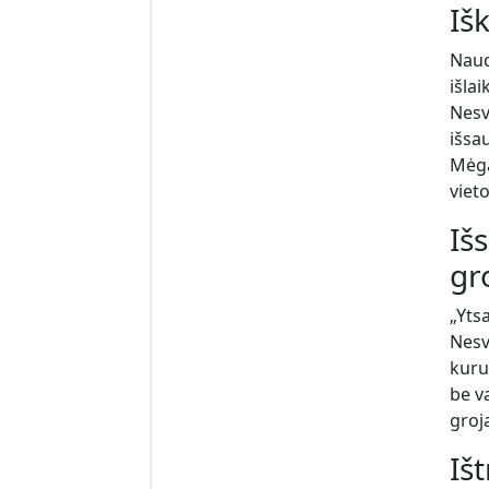
Iš
Naud
išla
Nesv
išsa
Mėga
vieto
Iš
gr
„Yts
Nesv
kuru
be va
groj
Iš