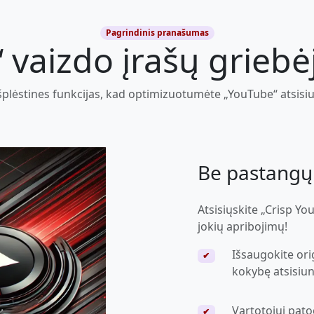
Pagrindinis pranašumas
 vaizdo įrašų griebė
išplėstines funkcijas, kad optimizuotumėte „YouTube“ atsisiu
Be pastangų 
Atsisiųskite „Crisp Yo
jokių apribojimų!
Išsaugokite ori
✔
kokybę atsisiun
Vartotojui patog
✔