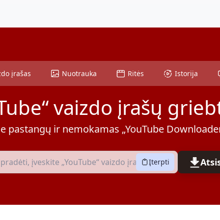
zdo įrašas
Nuotrauka
Ritės
Istorija
Tube“ vaizdo įrašų grieb
e pastangų ir nemokamas „YouTube Downloade
Atsi
Įterpti