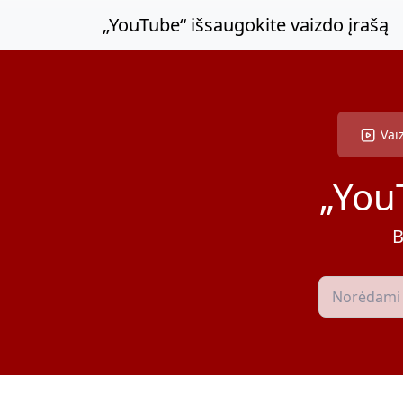
Pereikite prie pagrindinio turinio
„YouTube“ išsaugokite vaizdo įrašą
Vai
„You
B