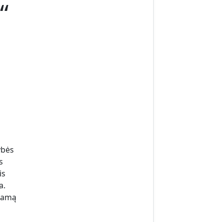
“
ybės
s
is
a.
stamą