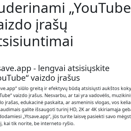
uderinami „YouTube
aizdo įrašų
tsisiuntimai
save.app - lengvai atsisiųskite
ouTube“ vaizdo įrašus
ave.app“ siūlo greitą ir efektyvų būdą atsisiųsti aukštos kok
Tube“ vaizdo įrašus. Nesvarbu, ar tai yra vadovėlis, muzikini
do įrašas, edukacinė paskaita, ar asmeninis vlogas, vos kelia
audimais galite išsaugoti turinį HD, 2K ar 4K skiriamąja geb
odamiesi „Ytsave.app“, jūs turite laisvę pasiekti savo mėg
į, kai tik norite, be interneto ryšio.