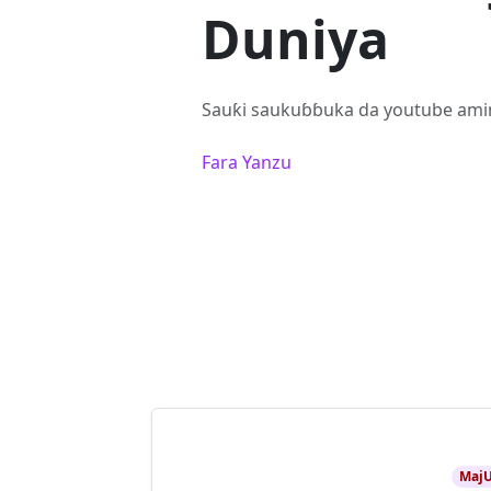
Duniya
Sauƙi saukuɓɓuka da youtube amin
Fara Yanzu
Maj