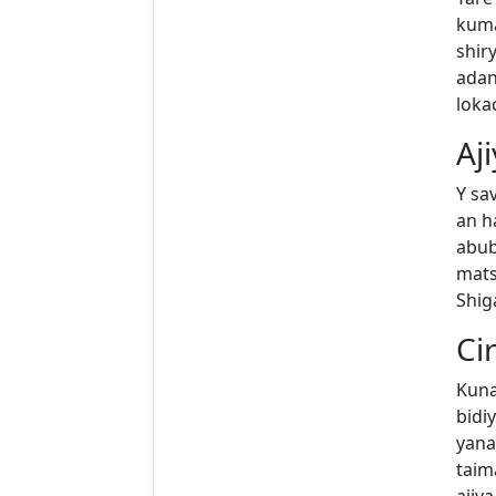
kuma
shir
adan
loka
Aj
Y sa
an h
abub
mats
Shig
Ci
Kuna
bidi
yana
taim