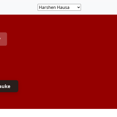
V
auke