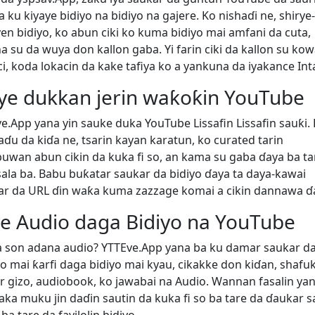
 ku kiyaye bidiyo na bidiyo na gajere. Ko nishaɗi ne, shirye-
yen bidiyo, ko abun ciki ko kuma bidiyo mai amfani da cuta,
a su da wuya don kallon gaba. Yi farin ciki da kallon su ko
ci, koda lokacin da kake tafiya ko a yankuna da iyakance Int
iye dukkan jerin waƙoƙin YouTube
ve.App yana yin sauke duka YouTube Lissafin Lissafin sauƙi.
aɗu da kiɗa ne, tsarin kayan karatun, ko curated tarin
uwan abun cikin da kuka fi so, an kama su gaba ɗaya ba ta
ala ba. Babu buƙatar saukar da bidiyo ɗaya ta daya-kawai
ar da URL ɗin waƙa kuma zazzage komai a cikin dannawa ɗ
re Audio daga Bidiyo na YouTube
 son adana audio? YTTEve.App yana ba ku damar saukar d
yo mai ƙarfi daga bidiyo mai kyau, cikakke don kiɗan, shafu
r gizo, audiobook, ko jawabai na Audio. Wannan fasalin ya
aka muku jin daɗin sautin da kuka fi so ba tare da ɗaukar s