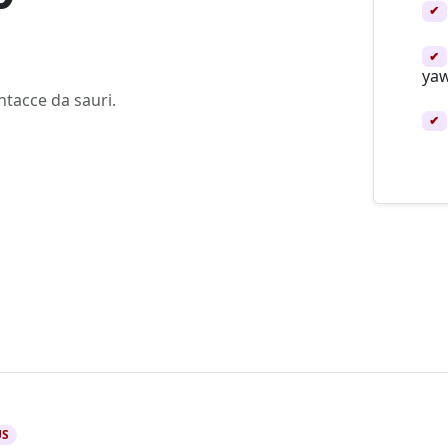
✔
✔
yaw
tacce da sauri.
✔
US