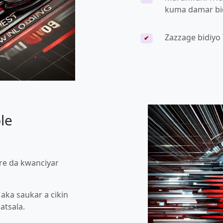
kuma damar bid
Zazzage bidiyo 
✔
le
are da kwanciyar
aka saukar a cikin
atsala.