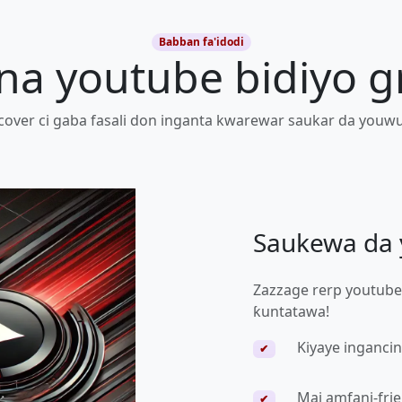
Babban fa'idodi
 na youtube bidiyo 
over ci gaba fasali don inganta kwarewar saukar da youw
Saukewa da
Zazzage rerp youtube
ƙuntatawa!
Kiyaye ingancin
✔
Mai amfani-fri
✔