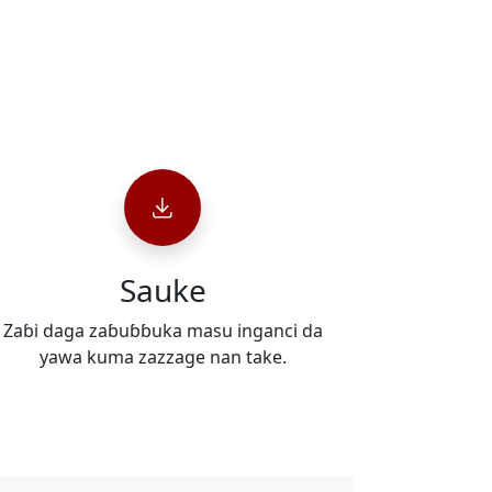
Sauke
Zaɓi daga zaɓuɓɓuka masu inganci da
yawa kuma zazzage nan take.