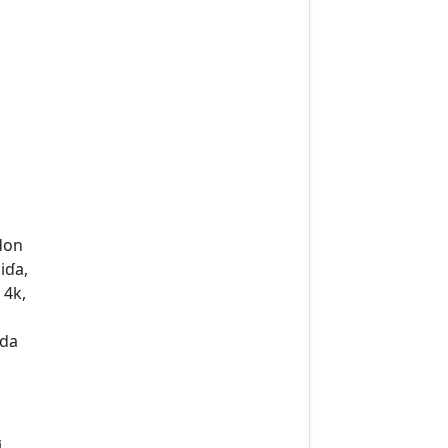
don
iɗa,
 4k,
 da
i