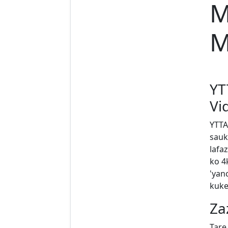
M
M
YT
Vi
YTTA
sauk
lafaz
ko 4
'yan
kuke
Za
Tare