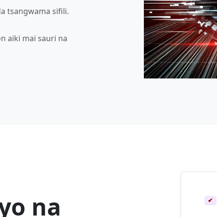
 tsangwama sifili.
 aiki mai sauri na
iyo na
✔