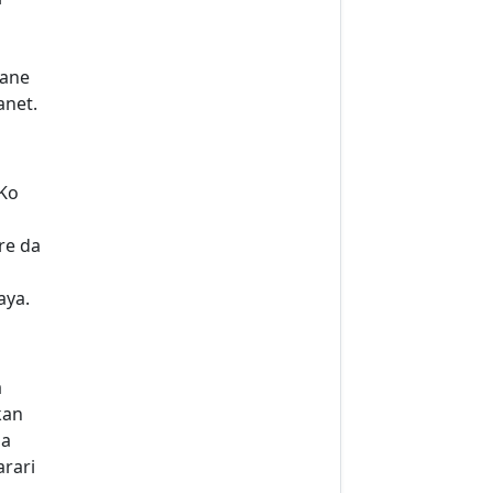
wane
anet.
 Ko
re da
aya.
a
kan
na
arari