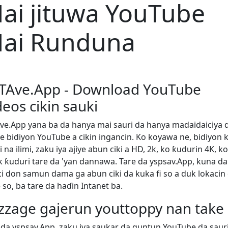
ai jituwa YouTube
ai Runduna
TAve.App - Download YouTube
deos cikin sauki
ve.App yana ba da hanya mai sauri da hanya madaidaiciya 
e bidiyon YouTube a cikin ingancin. Ko koyawa ne, bidiyon k
i na ilimi, zaku iya ajiye abun ciki a HD, 2k, ko ƙudurin 4K, ko
k ƙuduri tare da 'yan dannawa. Tare da yspsav.App, kuna da
ci don samun dama ga abun ciki da kuka fi so a duk lokacin
 so, ba tare da haɗin Intanet ba.
zzage gajerun youttoppy nan take
 da yspsav.App, zaku iya saukar da guntun YouTube da saur