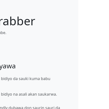
grabber
ube.
 yawa
 bidiyo da sauƙi kuma babu
 bidiyo na asali akan saukarwa.
endly dubawa don saurin sauri da