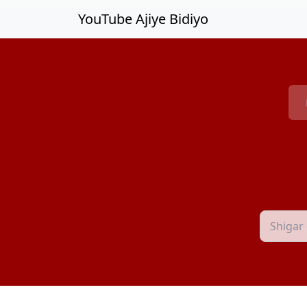
Tsallake zuwa babban abun ciki
YouTube Ajiye Bidiyo