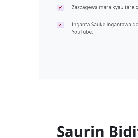
Zazzagewa mara kyau tare da
✔
Inganta Sauke ingantawa don
✔
YouTube.
Saurin Bid