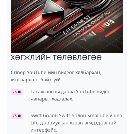
ХӨГЖЛИЙН ТӨЛӨВЛӨГӨӨ
Crinep YouTube-ийн видеог хялбархан,
хязгаарлалт байхгүй!
Татаж авсны дараа YouTube видео
/S ●
чанарыг хадгалах.
Swift болон Swift болон Smallube Video
/S ●
Life-д зориулсан хэрэглэгчдэд ээлтэй
интерфэйс.