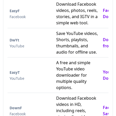
Download Facebook
videos, photos, reels,
Faceb
EasyF
stories, and IGTV in a
Downl
Facebook
simple web tool.
Save YouTube videos,
Shorts, playlists,
Downl
DwYt
thumbnails, and
from 
YouTube
audio for offline use.
A free and simple
YouTube video
YouTu
EasyT
downloader for
Downl
YouTube
multiple quality
options.
Download Facebook
videos in HD,
Faceb
DownF
including reels,
Saver
Facebook