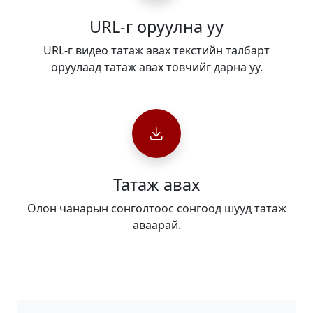
URL-г оруулна уу
URL-г видео татаж авах текстийн талбарт
оруулаад татаж авах товчийг дарна уу.
Татаж авах
Олон чанарын сонголтоос сонгоод шууд татаж
аваарай.