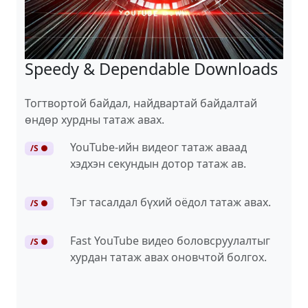
Speedy & Dependable Downloads
Тогтвортой байдал, найдвартай байдалтай
өндөр хурдны татаж авах.
YouTube-ийн видеог татаж аваад
/S ●
хэдхэн секундын дотор татаж ав.
Тэг тасалдал бүхий оёдол татаж авах.
/S ●
Fast YouTube видео боловсруулалтыг
/S ●
хурдан татаж авах оновчтой болгох.