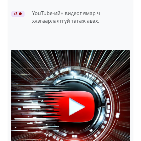
YouTube-ийн видеог ямар ч
/S ●
хязгаарлалтгүй татаж авах.