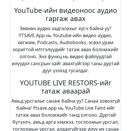
YouTube-ийн видеоноос аудио
гаргаж авах
Зөвхөн аудио хадгалахыг хүсч байна уу?
YTSAVE.App нь Youtube-ийн видео аудио,
хөгжим, Podcasts, Audiobooks, эсвэл урам
зоригтой илтгэлүүдийг татаж авах боломжийг
олгоно. Энэ функц нь видео файлуудтай
илүүдэл сансрын зайг авахгүйгээр таны дуртай
дууг үзэхэд тусалдаг.
YOUTUBE LIVE RESTORS-ийг
татаж аваарай
Амьд урсгалыг санаж байна уу? Санаа зовохгүй
байна! Ytsave.app нь YouTube Live Faint-ийг
татаж авах боломжийг танд олгоно. Дуртай
бүтээлч, амьд арга хэмжээ, тоглоомын урсгал,
тоглоомын урсгал, алдахгүйгээр илүү их санаа