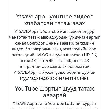
Ytsave.app - youtube видеог
хялбархан татаж авах
YTSAVE.App нь YouTube-ийн видеог өндөр
чанартай татаж авахад хурдан, үр дүнтэй аргыг
санал болгодог. Энэ нь заавар, хөгжмийн
видео, боловсролын лекц, эсвэл хувийн vlog,
эсвэл хувийн VLOG-т агуулгыг зөвхөн HD, 2K,
эсвэл 4K, эсвэл 4K, эсвэл 4K, эсвэл 4K
нягтралтайгаар хадгалах боломжтой.
YTSAVE.App, та хүссэн үедээ өөрийн дуртай
агуулгад хандах эрх чөлөөтэй байна.
YouTube шортыг шууд татаж
аваарай
YTSAVE.App-тэй та YouTube Lotts-ийг хурдан