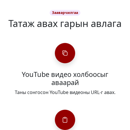
Зааварчилгаа
Татаж авах гарын авлага
YouTube видео холбоосыг
аваарай
Таны сонгосон YouTube видеоны URL-г авах.