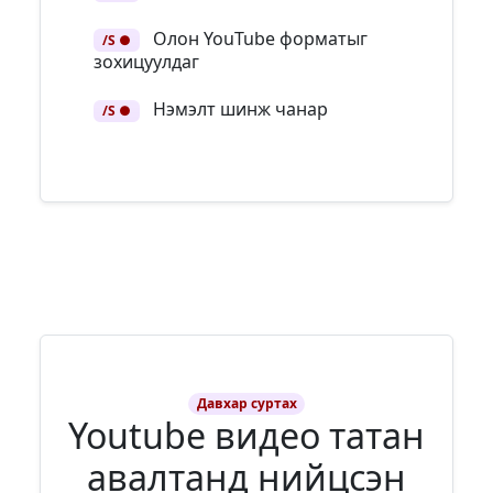
Олон YouTube форматыг
/S ●
зохицуулдаг
Нэмэлт шинж чанар
/S ●
Давхар суртах
Youtube видео татан
авалтанд нийцсэн