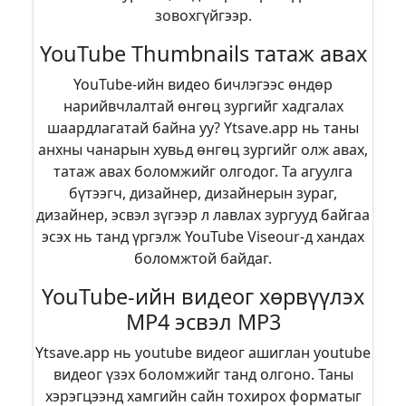
зовохгүйгээр.
YouTube Thumbnails татаж авах
YouTube-ийн видео бичлэгээс өндөр
нарийвчлалтай өнгөц зургийг хадгалах
шаардлагатай байна уу? Ytsave.app нь таны
анхны чанарын хувьд өнгөц зургийг олж авах,
татаж авах боломжийг олгодог. Та агуулга
бүтээгч, дизайнер, дизайнерын зураг,
дизайнер, эсвэл зүгээр л лавлах зургууд байгаа
эсэх нь танд үргэлж YouTube Viseour-д хандах
боломжтой байдаг.
YouTube-ийн видеог хөрвүүлэх
MP4 эсвэл MP3
Ytsave.app нь youtube видеог ашиглан youtube
видеог үзэх боломжийг танд олгоно. Таны
хэрэгцээнд хамгийн сайн тохирох форматыг