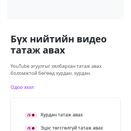
Бүх нийтийн видео
татаж авах
YouTube агуулгыг хялбархан татаж авах
боломжтой бөгөөд хурдан, хурдан.
Одоо эхэл
Хурдан татаж авах
/S ●
Эцэс төгсгөлгүй татаж авах
/S ●