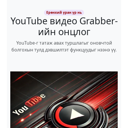
Ерөнхий үран үр нь
YouTube видео Grabber-
ийн онцлог
YouTube-г татаж авах туршлагыг оновчтой
болгохын тулд дэвшилтэт функцуудыг нээнэ үү.