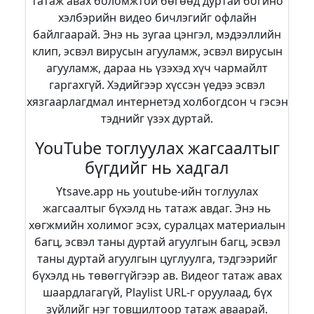
татаж авах боломжтой бөгөөд дуртай богино
хэлбэрийн видео бичлэгийг офлайн
байлгаарай. Энэ нь зугаа цэнгэл, мэдээллийн
клип, эсвэл вирусын агууламж, эсвэл вирусын
агууламж, дараа нь үзэхэд хүч чармайлт
гаргахгүй. Хэдийгээр хүссэн үедээ эсвэл
хязгаарлагдмал интернетэд холбогдсон ч гэсэн
тэднийг үзэх дуртай.
YouTube тоглуулах жагсаалтыг
бүгдийг нь хадгал
Ytsave.app нь youtube-ийн тоглуулах
жагсаалтыг бүхэлд нь татаж авдаг. Энэ нь
хөгжмийн холимог эсэх, суралцах материалын
багц, эсвэл таны дуртай агуулгын багц, эсвэл
таны дуртай агуулгын цуглуулга, тэдгээрийг
бүхэлд нь төвөггүйгээр ав. Видеог татаж авах
шаардлагагүй, Playlist URL-г оруулаад, бүх
зүйлийг нэг товшилтоор татаж аваарай.