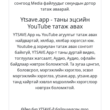
сонгоод Media файлуудыг секундын дотор
татаж аваарай.
Ytsave.app - таны эцсийн
YouTube татаж авах
YTSAVE.App нь YouTube агуулгыг татаж авах
найдвартай, хялбар, хялбар хэрэгсэл юм.
Youtube-д зориулан татаж авах сонголт
байхгүй, YTSAVE.App-т таны дуртай видео,
тоглуулах жагсаалт, Аудио, Аудио, офлайн
байдлаар нэвтрэх боломжтой. Та зугаа цэнгэл,
боловсрол, мэргэжлийн хэрэглээ, эсвэл
мэргэжлийн хэрэглээ, ytsave.app, ytsave.app
танд хайртай хэвлэл мэдээллийн хэрэгслээр
нэвтрэх боломжтой.
Өдөр бүр YTSAVE-д байршуулсан тоо,