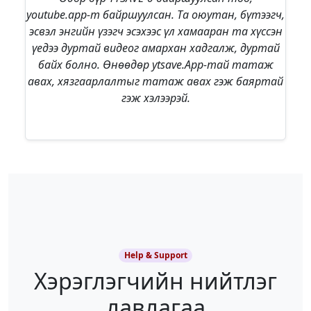
youtube.app-т байршуулсан. Та оюутан, бүтээгч,
эсвэл энгийн үзэгч эсэхээс үл хамааран та хүссэн
үедээ дуртай видеог амархан хадгалж, дуртай
байх болно. Өнөөдөр ytsave.App-тай татаж
авах, хязгаарлалтыг татаж авах гэж баяртай
гэж хэлээрэй.
Help & Support
Хэрэглэгчийн нийтлэг
лавлагаа