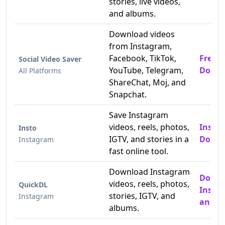
stories, live videos,
and albums.
Download videos
from Instagram,
Facebook, TikTok,
Free 
Social Video Saver
YouTube, Telegram,
Downl
All Platforms
ShareChat, Moj, and
Snapchat.
Save Instagram
videos, reels, photos,
Insta
Insto
IGTV, and stories in a
Downl
Instagram
fast online tool.
Download Instagram
Down
videos, reels, photos,
QuickDL
Insta
stories, IGTV, and
Instagram
and P
albums.