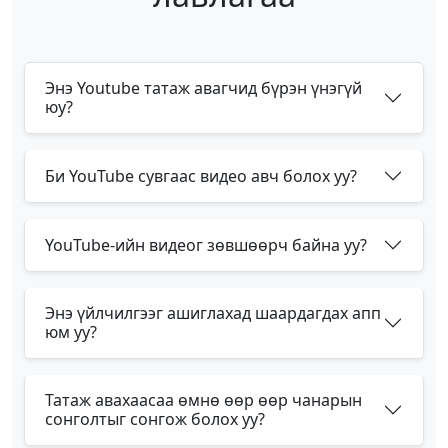
Энэ Youtube татаж авагчид бүрэн үнэгүй
юу?
Би YouTube сувгаас видео авч болох уу?
YouTube-ийн видеог зөвшөөрч байна уу?
Энэ үйлчилгээг ашиглахад шаардагдах апп
юм уу?
Татаж авахаасаа өмнө өөр өөр чанарын
сонголтыг сонгож болох уу?