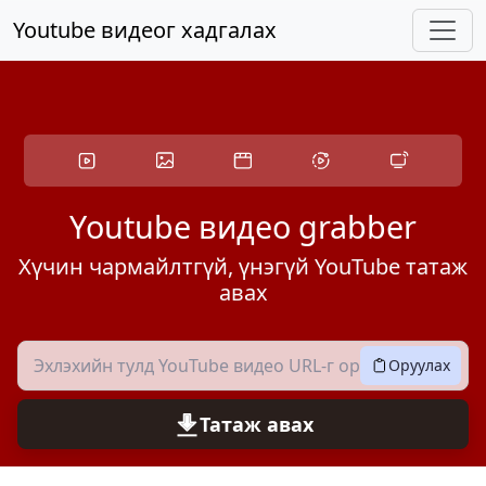
Үндсэн агуулгад алгасах
Youtube видеог хадгалах
Youtube видео grabber
Хүчин чармайлтгүй, үнэгүй YouTube татаж
авах
Оруулах
Татаж авах