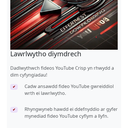
Lawrlwytho diymdrech
Dadlwythwch fideos YouTube Crisp yn rhwydd a
dim cyfyngiadau!
Cadw ansawdd fideo YouTube gwreiddiol
✔
wrth ei lawrlwytho.
Rhyngwyneb hawdd ei ddefnyddio ar gyfer
✔
mynediad fideo YouTube cyflym a llyfn.