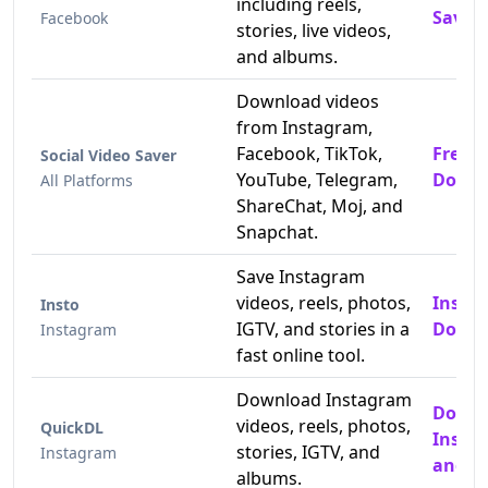
including reels,
Saver
Facebook
stories, live videos,
and albums.
Download videos
from Instagram,
Facebook, TikTok,
Free 
Social Video Saver
YouTube, Telegram,
Downl
All Platforms
ShareChat, Moj, and
Snapchat.
Save Instagram
videos, reels, photos,
Insta
Insto
IGTV, and stories in a
Downl
Instagram
fast online tool.
Download Instagram
Down
videos, reels, photos,
QuickDL
Insta
stories, IGTV, and
Instagram
and P
albums.