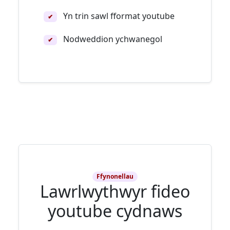
Yn trin sawl fformat youtube
✔
Nodweddion ychwanegol
✔
Ffynonellau
Lawrlwythwyr fideo
youtube cydnaws