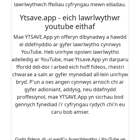
lawrlwythwch ffeiliau cyfryngau mewn eiliadau.
Ytsave.app - eich lawrlwythwr
youtube eithaf
Mae YTSAVE.App yn offeryn dibynadwy a hawdd
ei ddefnyddio ar gyfer lawrlwytho cynnwys
YouTube. Heb unrhyw opsiwn lawrlwytho
adeiledig ar YouTube, mae Ytsave.App yn darparu
ffordd ddi-dor i arbed eich hoff fideos, rhestri
chwarae a sain ar gyfer mynediad all-lein unrhyw
bryd. P'un a oes angen cynnwys arnoch chi ar
gyfer adloniant, addysg, neu ddefnydd
proffesiynol, mae YTSAVE.App yn sicrhau bod
gennych fynediad i'r cyfryngau rydych chi'n eu
caru bob amser.
Gyda fideos di -ri wedi'u huwchlwytho i YouTube yn