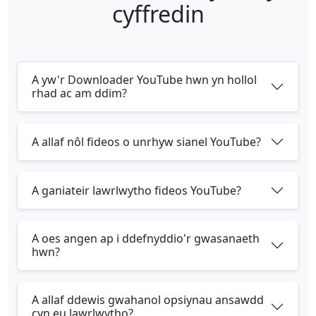
cyffredin
A yw'r Downloader YouTube hwn yn hollol
rhad ac am ddim?
A allaf nôl fideos o unrhyw sianel YouTube?
A ganiateir lawrlwytho fideos YouTube?
A oes angen ap i ddefnyddio'r gwasanaeth
hwn?
A allaf ddewis gwahanol opsiynau ansawdd
cyn eu lawrlwytho?