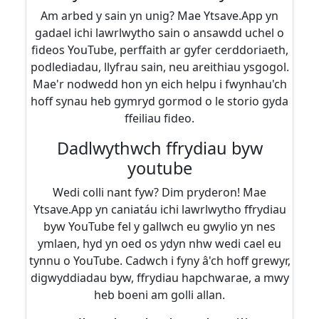
Am arbed y sain yn unig? Mae Ytsave.App yn
gadael ichi lawrlwytho sain o ansawdd uchel o
fideos YouTube, perffaith ar gyfer cerddoriaeth,
podlediadau, llyfrau sain, neu areithiau ysgogol.
Mae'r nodwedd hon yn eich helpu i fwynhau'ch
hoff synau heb gymryd gormod o le storio gyda
ffeiliau fideo.
Dadlwythwch ffrydiau byw
youtube
Wedi colli nant fyw? Dim pryderon! Mae
Ytsave.App yn caniatáu ichi lawrlwytho ffrydiau
byw YouTube fel y gallwch eu gwylio yn nes
ymlaen, hyd yn oed os ydyn nhw wedi cael eu
tynnu o YouTube. Cadwch i fyny â'ch hoff grewyr,
digwyddiadau byw, ffrydiau hapchwarae, a mwy
heb boeni am golli allan.