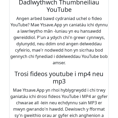
Dadlwythwch Thumbneiliau
YouTube
Angen arbed bawd cydraniad uchel o fideo
YouTube? Mae Ytsave.App yn caniatáu ichi dynnu
a lawrlwytho mân -luniau yn eu hansawdd
gwreiddiol. P'un a ydych chi'n grewr cynnwys,
dylunydd, neu ddim ond angen delweddau
cyfeirio, mae'r nodwedd hon yn sicrhau bod
gennych chi fynediad i ddelweddau YouTube bob
amser.
Trosi fideos youtube i mp4 neu
mp3
Mae Ytsave.App yn rhoi hyblygrwydd i chi trwy
ganiatáu ichi drosi fideos YouTube i MP4 ar gyfer
chwarae all -lein neu echdynnu sain MP3 er
mwyn gwrando'n hawdd. Dewiswch y fformat
sy'n gweithio orau ar gyfer eich anghenion a