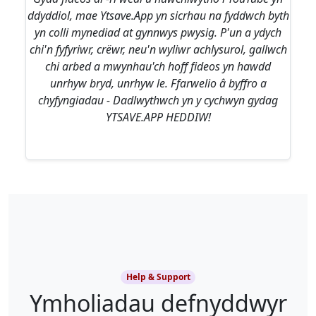
ddyddiol, mae Ytsave.App yn sicrhau na fyddwch byth
yn colli mynediad at gynnwys pwysig. P'un a ydych
chi'n fyfyriwr, crëwr, neu'n wyliwr achlysurol, gallwch
chi arbed a mwynhau'ch hoff fideos yn hawdd
unrhyw bryd, unrhyw le. Ffarwelio â byffro a
chyfyngiadau - Dadlwythwch yn y cychwyn gydag
YTSAVE.APP HEDDIW!
Help & Support
Ymholiadau defnyddwyr