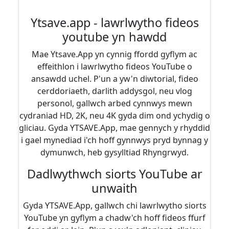
Ytsave.app - lawrlwytho fideos
youtube yn hawdd
Mae Ytsave.App yn cynnig ffordd gyflym ac
effeithlon i lawrlwytho fideos YouTube o
ansawdd uchel. P'un a yw'n diwtorial, fideo
cerddoriaeth, darlith addysgol, neu vlog
personol, gallwch arbed cynnwys mewn
cydraniad HD, 2K, neu 4K gyda dim ond ychydig o
gliciau. Gyda YTSAVE.App, mae gennych y rhyddid
i gael mynediad i'ch hoff gynnwys pryd bynnag y
dymunwch, heb gysylltiad Rhyngrwyd.
Dadlwythwch siorts YouTube ar
unwaith
Gyda YTSAVE.App, gallwch chi lawrlwytho siorts
YouTube yn gyflym a chadw'ch hoff fideos ffurf