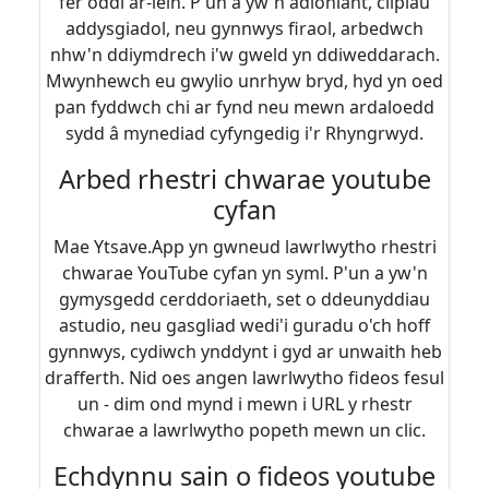
fer oddi ar-lein. P'un a yw'n adloniant, clipiau
addysgiadol, neu gynnwys firaol, arbedwch
nhw'n ddiymdrech i'w gweld yn ddiweddarach.
Mwynhewch eu gwylio unrhyw bryd, hyd yn oed
pan fyddwch chi ar fynd neu mewn ardaloedd
sydd â mynediad cyfyngedig i'r Rhyngrwyd.
Arbed rhestri chwarae youtube
cyfan
Mae Ytsave.App yn gwneud lawrlwytho rhestri
chwarae YouTube cyfan yn syml. P'un a yw'n
gymysgedd cerddoriaeth, set o ddeunyddiau
astudio, neu gasgliad wedi'i guradu o'ch hoff
gynnwys, cydiwch ynddynt i gyd ar unwaith heb
drafferth. Nid oes angen lawrlwytho fideos fesul
un - dim ond mynd i mewn i URL y rhestr
chwarae a lawrlwytho popeth mewn un clic.
Echdynnu sain o fideos youtube