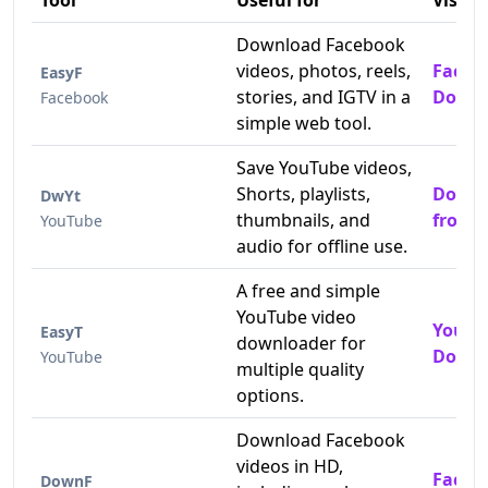
Tool
Useful for
Visit
Download Facebook
videos, photos, reels,
Faceb
EasyF
stories, and IGTV in a
Downl
Facebook
simple web tool.
Save YouTube videos,
Shorts, playlists,
Downl
DwYt
thumbnails, and
from 
YouTube
audio for offline use.
A free and simple
YouTube video
YouTu
EasyT
downloader for
Downl
YouTube
multiple quality
options.
Download Facebook
videos in HD,
Faceb
DownF